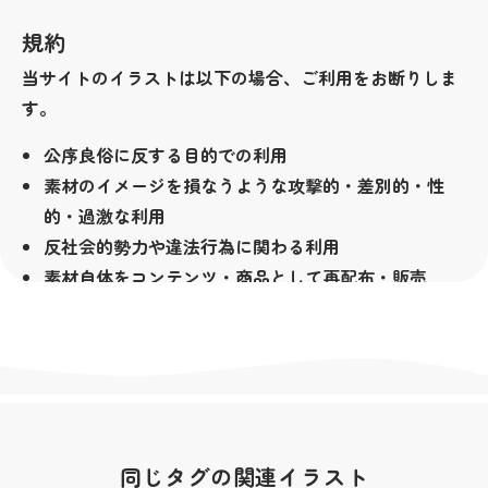
規約
当サイトのイラストは以下の場合、ご利用をお断りしま
す。
公序良俗に反する目的での利用
素材のイメージを損なうような攻撃的・差別的・性
的・過激な利用
反社会的勢力や違法行為に関わる利用
素材自体をコンテンツ・商品として再配布・販売
（LINEクリエイターズスタンプ等も含みます）
その他著作者が不適切と判断した場合
著作権
当サイトの素材は無料でお使い頂けますが、著作権は放
棄しておりません。全ての素材の著作権は私横浜市が所
同じタグの関連イラスト