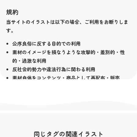
規約
当サイトのイラストは以下の場合、ご利用をお断りしま
す。
公序良俗に反する目的での利用
素材のイメージを損なうような攻撃的・差別的・性
的・過激な利用
反社会的勢力や違法行為に関わる利用
素材自体をコンテンツ・商品として再配布・販売
（LINEクリエイターズスタンプ等も含みます）
その他著作者が不適切と判断した場合
著作権
当サイトの素材は無料でお使い頂けますが、著作権は放
棄しておりません。全ての素材の著作権は私横浜市が所
同じタグの関連イラスト