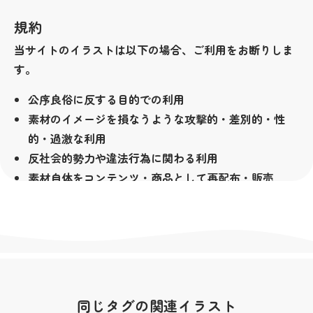
規約
当サイトのイラストは以下の場合、ご利用をお断りしま
す。
公序良俗に反する目的での利用
素材のイメージを損なうような攻撃的・差別的・性
的・過激な利用
反社会的勢力や違法行為に関わる利用
素材自体をコンテンツ・商品として再配布・販売
（LINEクリエイターズスタンプ等も含みます）
その他著作者が不適切と判断した場合
著作権
当サイトの素材は無料でお使い頂けますが、著作権は放
棄しておりません。全ての素材の著作権は私横浜市が所
同じタグの関連イラスト