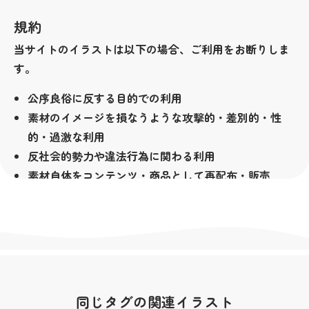
規約
当サイトのイラストは以下の場合、ご利用をお断りしま
す。
公序良俗に反する目的での利用
素材のイメージを損なうような攻撃的・差別的・性
的・過激な利用
反社会的勢力や違法行為に関わる利用
素材自体をコンテンツ・商品として再配布・販売
（LINEクリエイターズスタンプ等も含みます）
その他著作者が不適切と判断した場合
著作権
当サイトの素材は無料でお使い頂けますが、著作権は放
棄しておりません。全ての素材の著作権は私横浜市が所
同じタグの関連イラスト