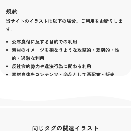
規約
当サイトのイラストは以下の場合、ご利用をお断りしま
す。
公序良俗に反する目的での利用
素材のイメージを損なうような攻撃的・差別的・性
的・過激な利用
反社会的勢力や違法行為に関わる利用
素材自体をコンテンツ・商品として再配布・販売
（LINEクリエイターズスタンプ等も含みます）
その他著作者が不適切と判断した場合
著作権
当サイトの素材は無料でお使い頂けますが、著作権は放
棄しておりません。全ての素材の著作権は私横浜市が所
同じタグの関連イラスト