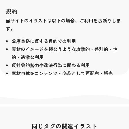
規約
当サイトのイラストは以下の場合、ご利用をお断りしま
す。
公序良俗に反する目的での利用
素材のイメージを損なうような攻撃的・差別的・性
的・過激な利用
反社会的勢力や違法行為に関わる利用
素材自体をコンテンツ・商品として再配布・販売
（LINEクリエイターズスタンプ等も含みます）
その他著作者が不適切と判断した場合
著作権
当サイトの素材は無料でお使い頂けますが、著作権は放
棄しておりません。全ての素材の著作権は私横浜市が所
同じタグの関連イラスト