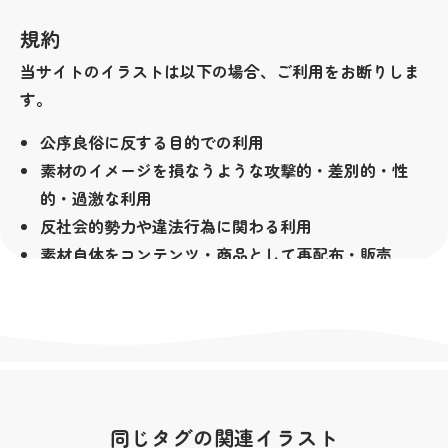
規約
当サイトのイラストは以下の場合、ご利用をお断りしま
す。
公序良俗に反する目的での利用
素材のイメージを損なうような攻撃的・差別的・性
的・過激な利用
反社会的勢力や違法行為に関わる利用
素材自体をコンテンツ・商品として再配布・販売
（LINEクリエイターズスタンプ等も含みます）
その他著作者が不適切と判断した場合
著作権
当サイトの素材は無料でお使い頂けますが、著作権は放
棄しておりません。全ての素材の著作権は私横浜市が所
同じタグの関連イラスト