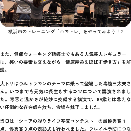
横浜市のトレーニング「ハマトレ」をやってみよう！2
また、健康ウォーキング指導士でもある人気芸人レギュラー
は、笑いの要素も交えながら「健康寿命を延ばす歩き方」を解
説。
大トリはウルトラマンのテーマに乗って登場した毒蝮三太夫さ
ん。いつまでも元気に長生きするコツについて講演されまし
た。毒舌と温かさが絶妙に交錯する講演で、89歳とは思えな
い圧倒的な存在感を放ち、会場を魅了しました。
当日は「シニアの彩りライフ写真コンテスト」の最優秀賞１
点、優秀賞３点の表彰式も行われました。フレイル予防につな