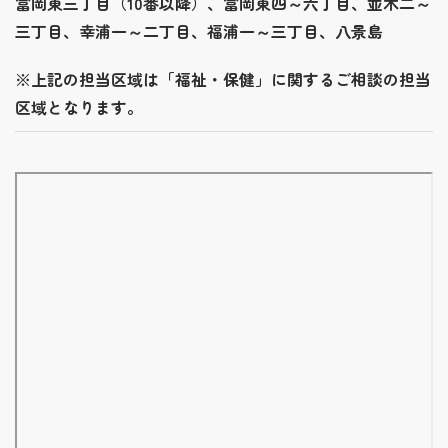
富岡東三丁目（10番以降）、富岡東四～六丁目、並木二～
三丁目、幸浦一～二丁目、福浦一～三丁目、八景島
※上記の担当区域は「福祉・保健」に関するご相談の担当
区域となります。