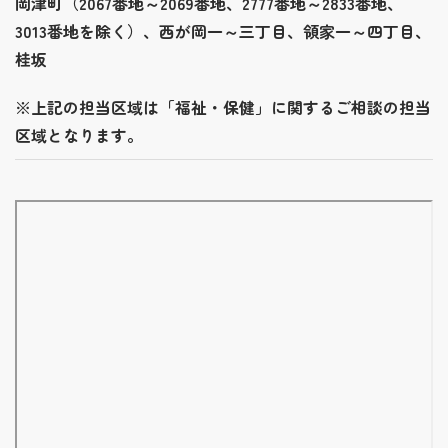
岡津町（2067番地～2069番地、2777番地～2833番地、
3013番地を除く）、西が岡一～三丁目、領家一～四丁目、
桂坂
※上記の担当区域は「福祉・保健」に関するご相談の担当
区域となります。