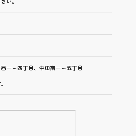
ださい。
田西一～四丁目、中田南一～五丁目
す。