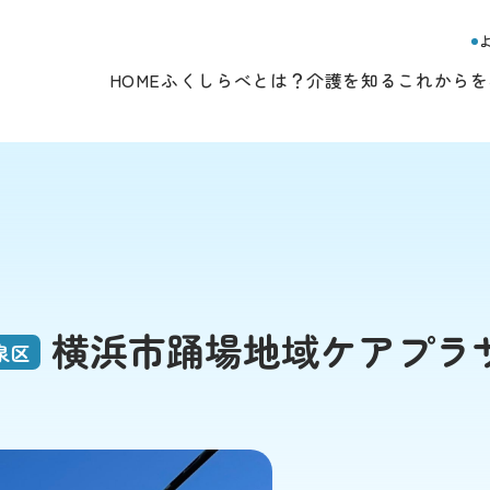
HOME
ふくしらべとは？
介護を知る
これからを
横浜市踊場地域ケアプラ
泉区