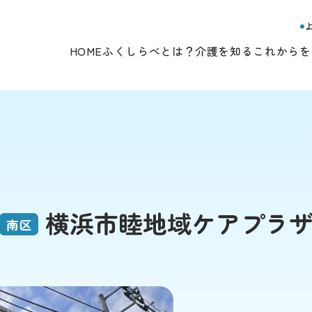
HOME
ふくしらべとは？
介護を知る
これからを
横浜市睦地域ケアプラ
南区