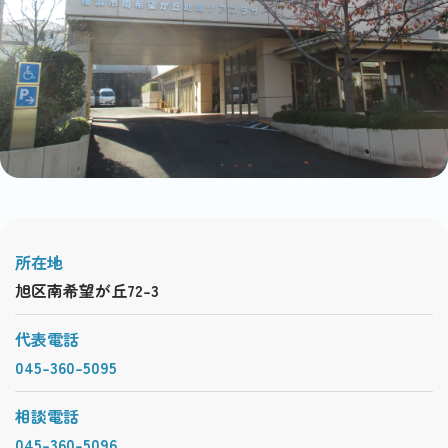
所在地
旭区南希望が丘72-3
代表電話
045-360-5095
相談電話
045-360-5096