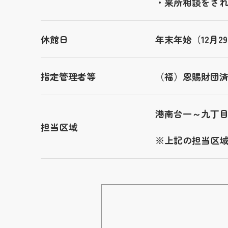
・来所相談をさ
休館日
年末年始（12月
指定管理者等
（福）恩賜財団
港南台一～九丁
担当区域
※上記の担当区