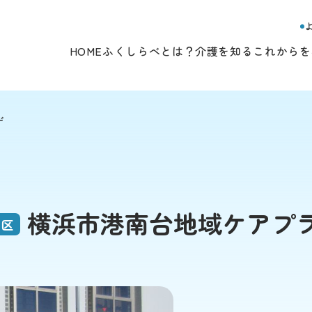
HOME
ふくしらべとは？
介護を知る
これからを
ザ
横浜市港南台地域ケアプ
南区