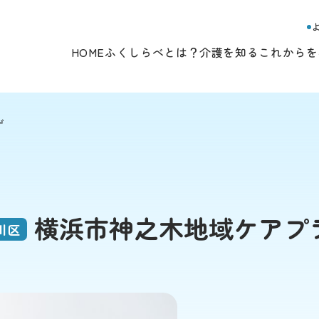
HOME
ふくしらべとは？
介護を知る
これからを
ザ
横浜市神之木地域ケアプ
川区