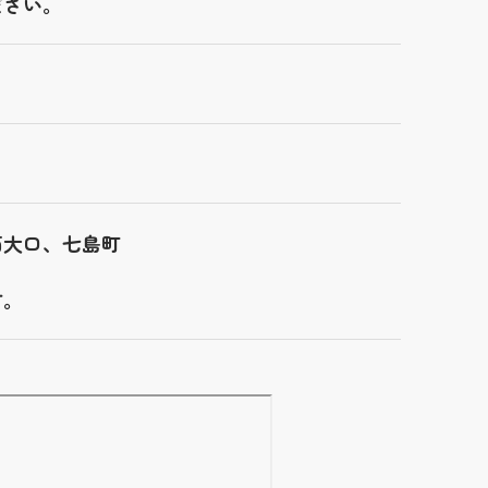
ださい。
西大口、七島町
す。