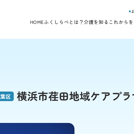
HOME
ふくしらべとは？
介護を知る
これからを
横浜市荏田地域ケアプラ
葉区